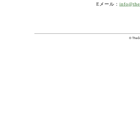
Eメール：
info@theo
© Theôr